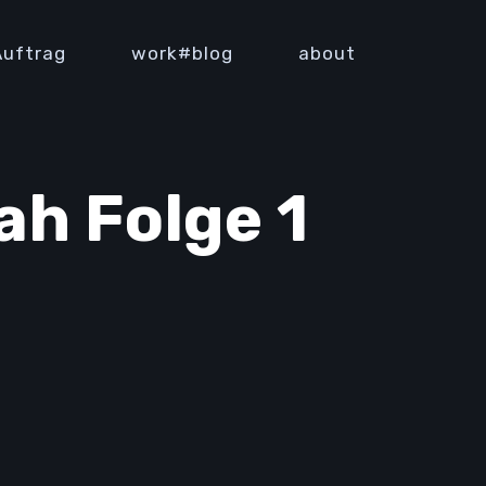
Auftrag
work#blog
about
h Folge 1